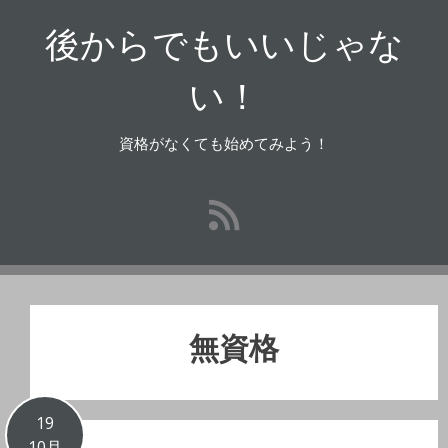
コ
後からでもいいじゃな
ン
テ
ン
い！
ツ
へ
資格がなくても始めてみよう！
ス
キ
ッ
プ
無資格
19
10月